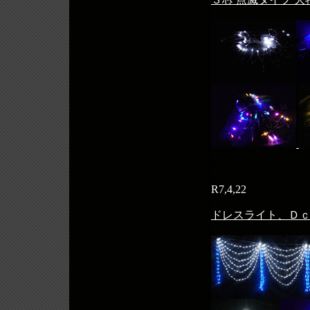
R7,4,22
ドレスライト、Ｄｃ