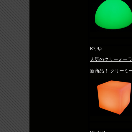
R7,9,2
人気のクリーミー
新商品！ クリーミ