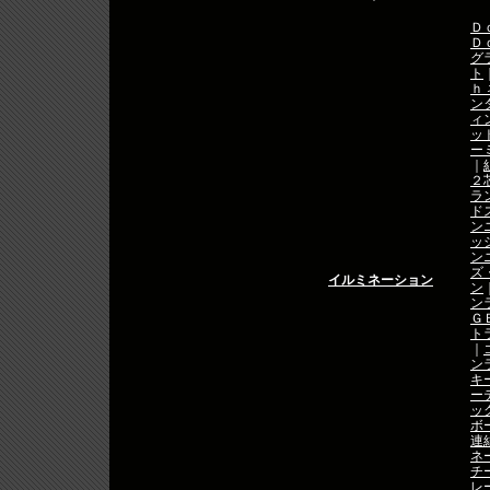
Ｄ
Ｄ
グ
ト
ｈ
ン
ィ
ッ
ー
｜
２
ラ
ド
ン
ッ
ン
ズ
イルミネーション
ン
ン
Ｇ
ト
｜
ン
キ
ー
ッ
ボ
連
ネ
チ
レ