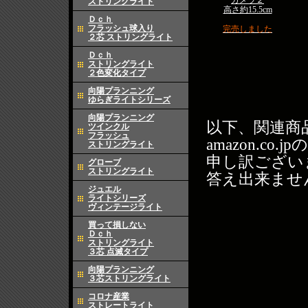
ガメラ２
ストリングライト
高さ約15.5cm
Ｄｃｈ
フラッシュ球入り
完売しました
２芯 ストリングライト
Ｄｃｈ
ストリングライト
２色変化タイプ
向陽プランニング
ゆらぎライトシリーズ
向陽プランニング
以下、関連商
ツインクル
フラッシュ
amazon.co
ストリングライト
申し訳ござい
グローブ
ストリングライト
答え出来ませ
ジュエル
ライトシリーズ
ヴィンテージライト
買って損しない
Ｄｃｈ
ストリングライト
３芯 点滅タイプ
向陽プランニング
３芯ストリングライト
コロナ産業
ストレートライト