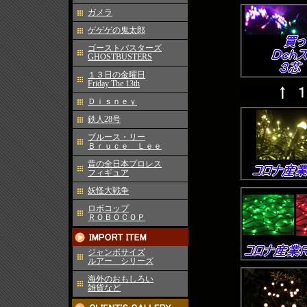
ガメラ
ゲゲゲの鬼太郎
ゴーストバスターズ
GHOSTBUSTERS
１３日の金曜日
Friday The 13th
Ｄｉｓｎｅｙ
鉄人28号
ブルース・リー
Ｂｒｕｃｅ Ｌｅｅ
昔の全日本プロレス
フィギュア
妖怪大戦争
ロボコップ
ＲＯＢＯＣＯＰ
ジャンボサイズ
ルアー シリーズ
海外のおもしろい
雑貨など