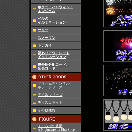
ホラー・ハロウィン・
エンジェル
ベルの
イルミネーション
ツリー
スノーマン
トナカイ
訳ありアウトレット
イルミネーション
屋外用分配コード、
延長コード
ドリームチャンネル
ホラーシリーズ
光る氷シリーズ
ディスコライト
その他雑貨
エルム街の悪夢
A Nightmare on Elm Street