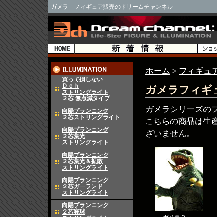
ガメラ フィギュア販売のドリームチャンネル
ホーム
>
フィギュ
買って損しない
Ｄｃｈ
ガメラフィギ
ストリングライト
２芯 無点滅タイプ
ガメラシリーズの
向陽プランニング
２芯ストリングライト
こちらの商品は生
向陽プランニング
ざいません。
２芯集光
ストリングライト
向陽プランニング
２芯集光＆拡散
ストリングライト
向陽プランニング
２芯ガーランド
ストリングライト
向陽プランニング
２芯寝球