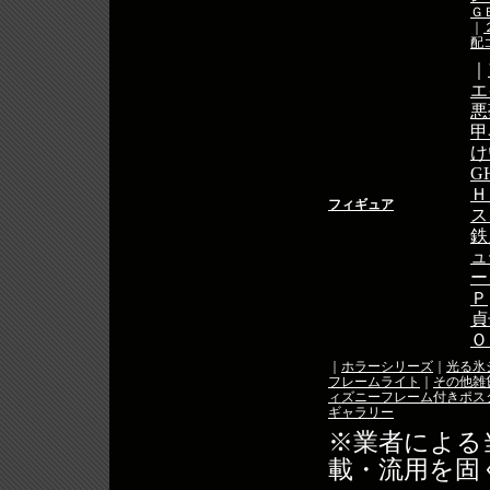
Ｇ
｜
配
｜
エ
悪夢
甲
け
G
Ｈ
フィギュア
ス
鉄
ュ
ー
Ｐ
貞
Ｏ
｜
ホラーシリーズ
｜
光る氷
フレームライト
｜
その他雑
ィズニーフレーム付きポス
ギャラリー
※業者による
載・流用を固